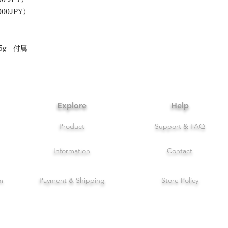
000JPY）
5g 付属
Explore
Help
Product
Support & FAQ
Information
Contact
m
Payment & Shipping
Store Policy