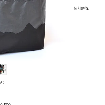
最短7日〜3週間程
個別解説
詳細はこちら
ッグ〉
。
800 JPY）